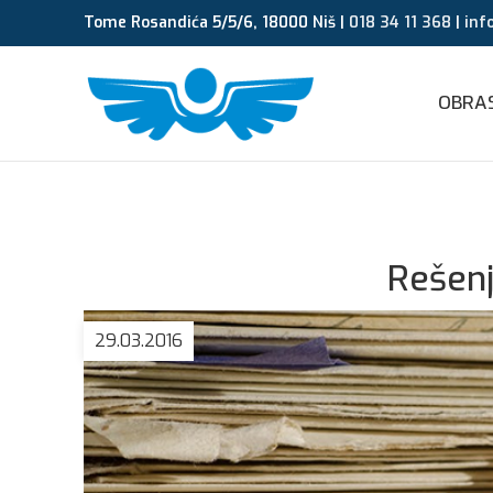
Tome Rosandića 5/5/6, 18000 Niš |
018 34 11 368
|
inf
OBRAS
Rešenj
29.03.2016