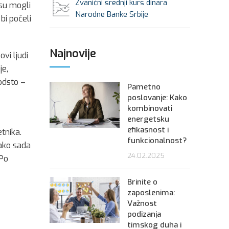
Zvanični srednji kurs dinara
isu mogli
Narodne Banke Srbije
bi počeli
Najnovije
vi ljudi
je,
odsto –
Pametno
poslovanje: Kako
kombinovati
energetsku
efikasnost i
tnika.
funkcionalnost?
Kako sada
24.02.2025
 Po
Brinite o
zaposlenima:
Važnost
podizanja
timskog duha i