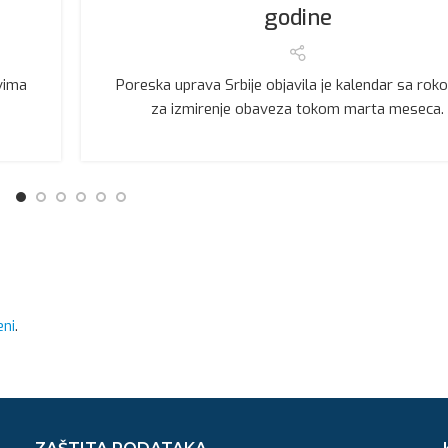
godine
vima
Poreska uprava Srbije objavila je kalendar sa rok
za izmirenje obaveza tokom marta meseca.
eni
.