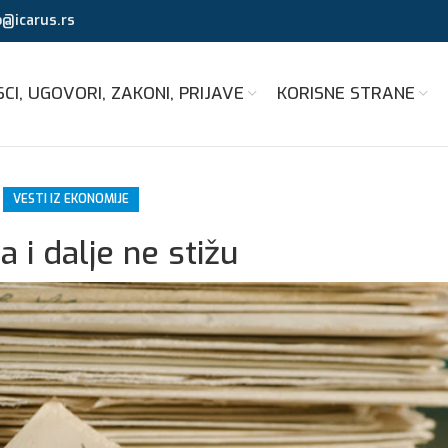
o@icarus.rs
CI, UGOVORI, ZAKONI, PRIJAVE
KORISNE STRANE
VESTI IZ EKONOMIJE
a i dalje ne stižu