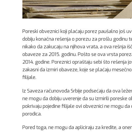
Poreski obveznici koji plaćaju porez paušalno još uv
dobiju konačna rešenja o porezu za prošlu godinu t
nikako da zakucaju na njihova vrata, a ova rešnja i
obaveze za 2015. godinu. Pošto se ova vrsta poreza
2014. godine. Poreznici opraštaju sebi što rešenja j
zakasni da izmiri obaveze, koje se plaćaju mesečno
filijale.
Iz Saveza računovođa Srbije podsećaju da ova ležer
ne mogu da dobiju uverenje da su izmirili poreske o
pokrivaju pojedine filijale ovi obveznici ne mogu da 
porodica.
Pored toga, ne mogu da apliciraju za kredite, a onem