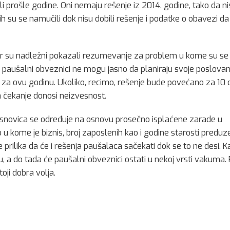
li prošle godine. Oni nemaju rešenje iz 2014. godine, tako da n
h su se namučili dok nisu dobili rešenje i podatke o obavezi da 
jer su nadležni pokazali rezumevanje za problem u kome su se o
 paušalni obveznici ne mogu jasno da planiraju svoje poslovan
 za ovu godinu. Ukoliko, recimo, rešenje bude povećano za 10 
 čekanje donosi neizvesnost.
novica se određuje na osnovu prosečno isplaćene zarade u
 u kome je biznis, broj zaposlenih kao i godine starosti preduze
prilika da će i rešenja paušalaca sačekati dok se to ne desi. 
, a do tada će paušalni obveznici ostati u nekoj vrsti vakuma.
oji dobra volja.