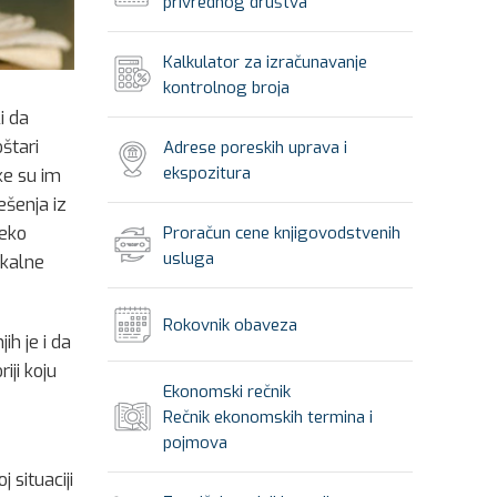
privrednog društva
Kalkulator za izračunavanje
kontrolnog broja
i da
štari
Adrese poreskih uprava i
ekspozitura
ke su im
ešenja iz
neko
Proračun cene knjigovodstvenih
usluga
okalne
Rokovnik obaveza
h je i da
iji koju
Ekonomski rečnik
Rečnik ekonomskih termina i
pojmova
 situaciji