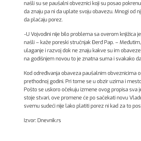
našli su se paušalni obveznici koji su posao pokrenu
da znaju pa ni da uplate svoju obavezu. Mnogi od nji
da plaćaju porez.
-U Vojvodini nije bilo problema sa overom knjižica 
našli – kaže poreski stručnjak Đerđ Pap. – Međutim,
ulaganje i razvoj dok ne znaju kakve su im obaveze
na godišnjem novou to je znatna suma i svakako da
Kod određivanja obaveza paušalnim obveznicima os
prethodnoj godini. Pri tome se u obzir uzima i mesto
Pošto se uskoro očekuju izmene ovog propisa sva je 
stoje stvari, ove promene će po sačekati novu Vladu
svemu sudeći nije lako platiti porez ni kad za to post
Izvor: Dnevnik.rs