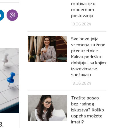
motivacije u
modernom
poslovanju
18.06.2024
Sve povoljnija
vremena za žene
preduzetnice:
22.02.2023
Kakvu podršku
dobijaju i sa kojim
izazovima se
suočavaju
18.06.2024
Tražite posao
bez radnog
iskustva? Koliko
VESTI IZ EKONOMIJE
uspeha možete
imati?
Nova elektronska uverenja
3.