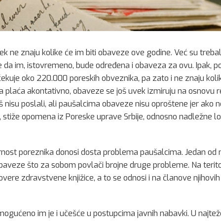
ek ne znaju kolike će im biti obaveze ove godine. Već su trebal
e da im, istovremeno, bude određena i obaveza za ovu. Ipak, po
ščekuje oko 220.000 poreskih obveznika, pa zato i ne znaju koli
 plaća akontativno, obaveze se još uvek izmiruju na osnovu r
oš nisu poslali, ali paušalcima obaveze nisu oproštene jer ako 
, stiže opomena iz Poreske uprave Srbije, odnosno nadležne l
nost poreznika donosi dosta problema paušalcima. Jedan od nji
baveze što za sobom povlači brojne druge probleme. Na teritor
overe zdravstvene knjižice, a to se odnosi i na članove njihovih
ogućeno im je i učešće u postupcima javnih nabavki. U najtežoj