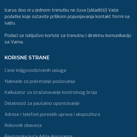
Icarus doo ni u jednom trenutku ne čuva (skladišti) Vaše
podatke koje ostavite prilikom popunjavanja kontakt formi na
sajtu.
Podaci se isključivo koriste za trenutnu i direktnu komunikaciju
sa Vama.
KORISNE STRANE
Cene knjigovodstvenih usluga
Naknade za pokretanje poslovanja
Kalkulator za izračunavanje kontrolnog broja
Delatnosti za paušalno oporezivanje
Adrese i telefoni poreskih uprava i ekspozitura
Rokovnik obaveza
Revizorska kuća Adria Assurance