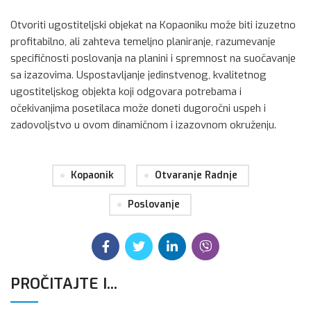
Otvoriti ugostiteljski objekat na Kopaoniku može biti izuzetno
profitabilno, ali zahteva temeljno planiranje, razumevanje
specifičnosti poslovanja na planini i spremnost na suočavanje
sa izazovima. Uspostavljanje jedinstvenog, kvalitetnog
ugostiteljskog objekta koji odgovara potrebama i
očekivanjima posetilaca može doneti dugoročni uspeh i
zadovoljstvo u ovom dinamičnom i izazovnom okruženju.
Kopaonik
Otvaranje Radnje
Poslovanje
PROČITAJTE I...