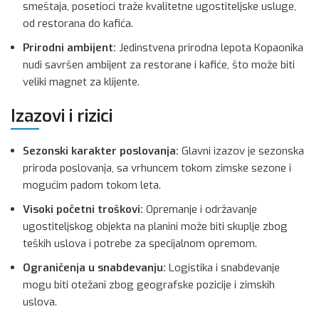
smeštaja, posetioci traže kvalitetne ugostiteljske usluge,
od restorana do kafića.
Prirodni ambijent:
Jedinstvena prirodna lepota Kopaonika
nudi savršen ambijent za restorane i kafiće, što može biti
veliki magnet za klijente.
Izazovi i rizici
Sezonski karakter poslovanja:
Glavni izazov je sezonska
priroda poslovanja, sa vrhuncem tokom zimske sezone i
mogućim padom tokom leta.
Visoki početni troškovi:
Opremanje i održavanje
ugostiteljskog objekta na planini može biti skuplje zbog
teških uslova i potrebe za specijalnom opremom.
Ograničenja u snabdevanju:
Logistika i snabdevanje
mogu biti otežani zbog geografske pozicije i zimskih
uslova.