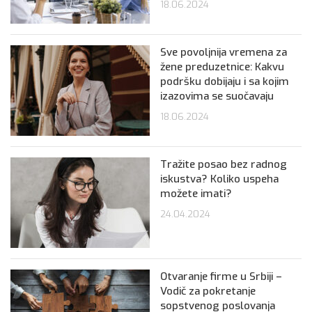
18.06.2024
Sve povoljnija vremena za
žene preduzetnice: Kakvu
podršku dobijaju i sa kojim
izazovima se suočavaju
18.06.2024
Tražite posao bez radnog
iskustva? Koliko uspeha
možete imati?
24.04.2024
Otvaranje firme u Srbiji –
Vodič za pokretanje
sopstvenog poslovanja