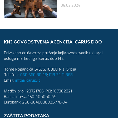
06.03.2024
KNJIGOVODSTVENA AGENCIJA ICARUS DOO
Privredno društvo za pružanje knjigovodstvenih usluga i
usluga marketinga Icarus doo Niš
Tome Rosandića 5/5/6, 18000 Niš, Srbija
Telefoni:
060 660 30 49
;
018 34 11 368
Email:
info@icarus.rs
Matični broj: 20721766; PIB: 107002821
Banca Intesa: 160-405050-45;
Eurobank: 250-3040000325770-94
ZAŠTITA PODATAKA