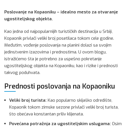
Poslovanje na Kopaoniku – idealno mesto za otvaranje
ugostiteljskog objekta.
Kao jedna od najpopularnijih turističkih destinacija u Srbiji,
Kopaonik privlači veliki broj posetilaca tokom cele godine.
Međutim, vođenje poslovanja na planini dolazi sa svojim
jedinstvenim izazovima i prednostima. U ovom blogu,
istražićemo šta je potrebno za uspešno pokretanje
ugostiteljskog objekta na Kopaoniku, kao i rizike i prednosti
takvog poduhvata.
Prednosti poslovanja na Kopaoniku
Veliki broj turista:
Kao popularno skijaško odredište,
Kopaonik tokom zimske sezone privlači veliki broj turista,
što obećava konstantan priliv klijenata.
Povećana potražnja za ugostiteljskim uslugama:
Osim